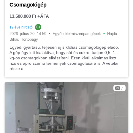
Csomagológép
13.500.000 Ft +ÁFA
12 éve hirdető
•
•
2026. július 20. 14:59
Egyéb élelmiszeripari gépek
Hajdú-
Bihar, Hortobágy
Egyedi gyártású, teljesen új síkfóliás csomagológép eladó.
A gép úgy lett kialakítva, hogy sót és cukrot tudjon 0,5–1
kg-os csomagokban elkészíteni. Ezen kívül alkalmas liszt,
rizs és apró szemű termények csomagolására is. A vételár
része a...
7