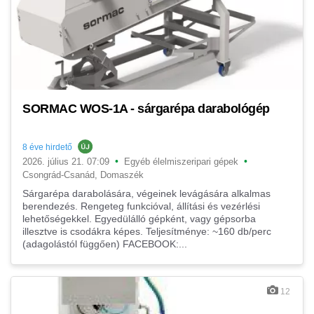
SORMAC WOS-1A - sárgarépa darabológép
8 éve hirdető
•
•
2026. július 21. 07:09
Egyéb élelmiszeripari gépek
Csongrád-Csanád, Domaszék
Sárgarépa darabolására, végeinek levágására alkalmas
berendezés. Rengeteg funkcióval, állítási és vezérlési
lehetőségekkel. Egyedülálló gépként, vagy gépsorba
illesztve is csodákra képes. Teljesítménye: ~160 db/perc
(adagolástól függően) FACEBOOK:...
12