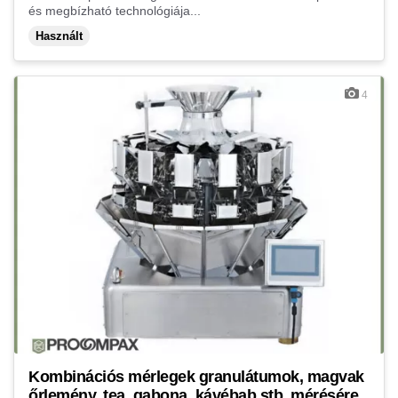
és megbízható technológiája...
Használt
4
Kombinációs mérlegek granulátumok, magvak
őrlemény, tea, gabona, kávébab stb. mérésére