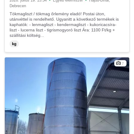
•
•
2026. július 19. 15:34
Egyéb élelmiszer
Hajdú-Bihar,
Debrecen
Tökmagliszt / tökmag őrlemény eladó! Postai úton,
utánvéttel is rendelhető. Ugyanitt a következő termékek is
kaphatók: - lenmagliszt - kendermagliszt - kukoricacsíra-
liszt - lucerna liszt - tigrismogyoró liszt Ára: 1100 Ft/kg +
szállítási költség...
kg
7