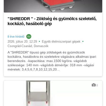
"SHREDDR " - Zöldség és gyümölcs szeletelő,
kockázó, hasáboló gép
8 éve hirdető
•
•
2026. július 20. 12:29
Egyéb élelmiszeripari gépek
Csongrád-Csanád, Domaszék
A "SHREDDR" típusú gép zöldségek és gyümölcsök
kockákra, hasábokra és szeletekre vágására alkalmas ipari
berendezés. -kapacitása: max.1500 kg/óra -vágódob
szélessége: 140 mm -vágódob átmérője: 318 mm -vágási
méretek: 3,4,5,6,7,8,10,12,15,20...
8