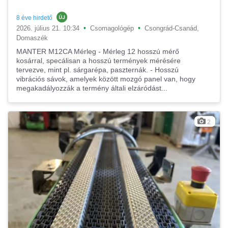
8 éve hirdető
•
•
2026. július 21. 10:34
Csomagológép
Csongrád-Csanád,
Domaszék
MANTER M12CA Mérleg - Mérleg 12 hosszú mérő
kosárral, specálisan a hosszú termények mérésére
tervezve, mint pl. sárgarépa, paszternák. - Hosszú
vibrációs sávok, amelyek között mozgó panel van, hogy
megakadályozzák a termény általi elzáródást...
2