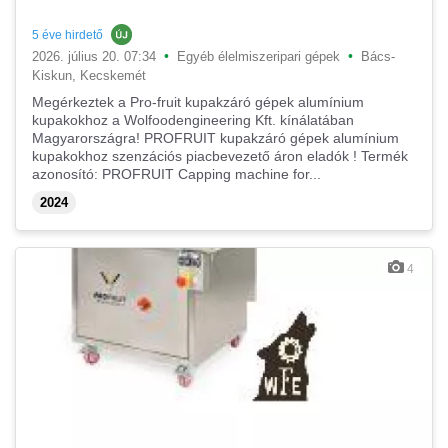
5 éve hirdető
•
•
2026. július 20. 07:34
Egyéb élelmiszeripari gépek
Bács-
Kiskun, Kecskemét
Megérkeztek a Pro-fruit kupakzáró gépek alumínium
kupakokhoz a Wolfoodengineering Kft. kínálatában
Magyarországra! PROFRUIT kupakzáró gépek alumínium
kupakokhoz szenzációs piacbevezető áron eladók ! Termék
azonosító: PROFRUIT Capping machine for...
2024
4