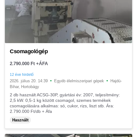
Csomagológép
2.790.000 Ft +ÁFA
12 éve hirdető
•
•
2026. július 20. 14:39
Egyéb élelmiszeripari gépek
Hajdú-
Bihar, Hortobágy
2 db használt ACSG-30P, gyártási év: 2007, teljesítmény:
2,5 kW. 0,5-1 kg között csomagol, szemes termékek
csomagolására alkalmas: só, cukor, rizs, liszt stb. Ára:
2.790.000 Ft/db + Áfa
Használt