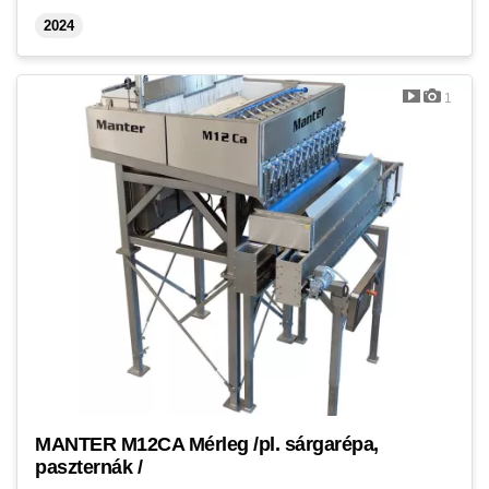
2024
1
MANTER M12CA Mérleg /pl. sárgarépa,
paszternák /