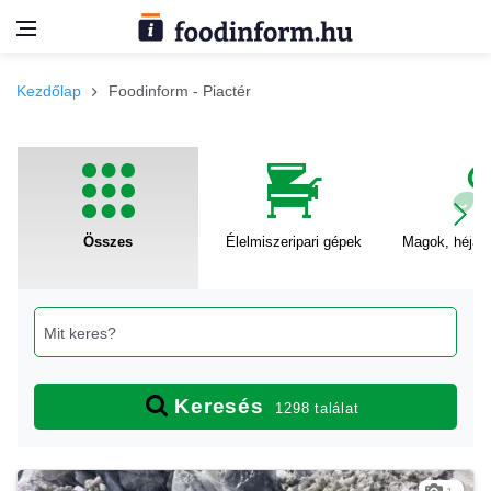
Kezdőlap
Foodinform - Piactér
Összes
Élelmiszeripari gépek
Magok, héjas
Keresés
1298 találat