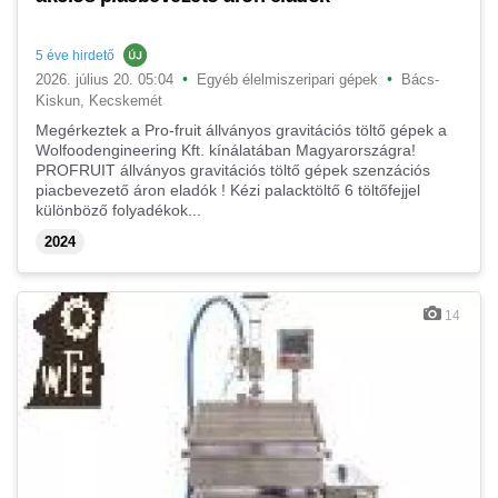
5 éve hirdető
•
•
2026. július 20. 05:04
Egyéb élelmiszeripari gépek
Bács-
Kiskun, Kecskemét
Megérkeztek a Pro-fruit állványos gravitációs töltő gépek a
Wolfoodengineering Kft. kínálatában Magyarországra!
PROFRUIT állványos gravitációs töltő gépek szenzációs
piacbevezető áron eladók ! Kézi palacktöltő 6 töltőfejjel
különböző folyadékok...
2024
14