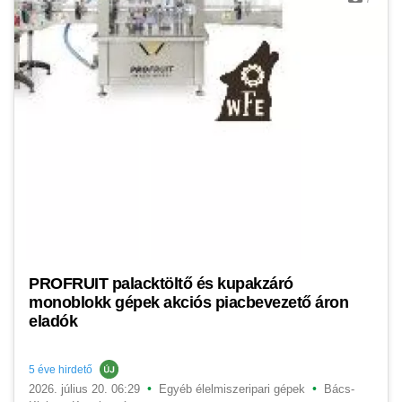
PROFRUIT palacktöltő és kupakzáró
monoblokk gépek akciós piacbevezető áron
eladók
5 éve hirdető
•
•
2026. július 20. 06:29
Egyéb élelmiszeripari gépek
Bács-