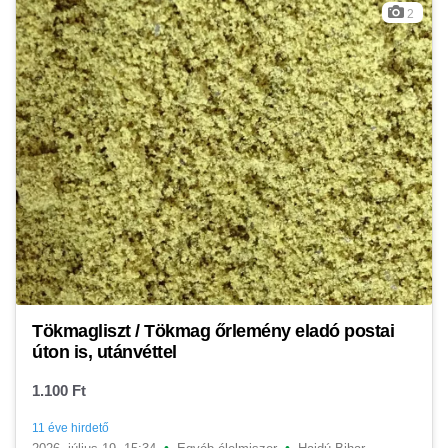
2
Tökmagliszt / Tökmag őrlemény eladó postai
úton is, utánvéttel
1.100 Ft
11 éve hirdető