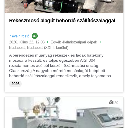
Rekeszmosó alagút behordó szállítószalaggal
7 éve hirdető
•
•
2026. július 22. 12:03
Egyéb élelmiszeripari gépek
Budapest, Budapest (XXIII. kerület)
A berendezés műanyag rekeszek és ládák hatékony
mosására készült, és teljes egészében AISI 304
rozsdamentes acélból készül. Származási ország:
Olaszország A nagyobb méretű mosóalagút beépített
behordó szállítószalaggal rendelkezik, amely folyamatos...
2026
20