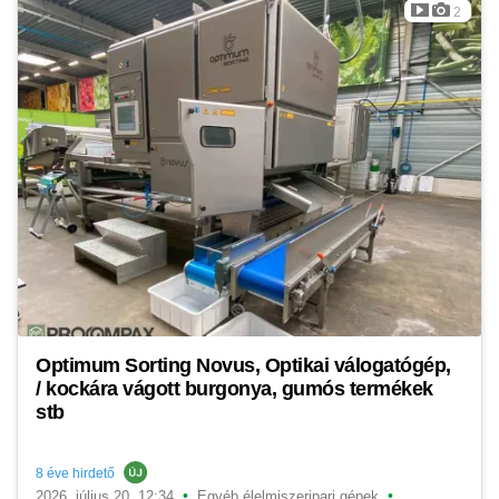
2
Optimum Sorting Novus, Optikai válogatógép,
/ kockára vágott burgonya, gumós termékek
stb
8 éve hirdető
•
•
2026. július 20. 12:34
Egyéb élelmiszeripari gépek