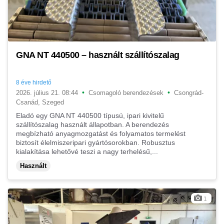
GNA NT 440500 – használt szállítószalag
8 éve hirdető
•
•
2026. július 21. 08:44
Csomagoló berendezések
Csongrád-
Csanád, Szeged
Eladó egy GNA NT 440500 típusú, ipari kivitelű
szállítószalag használt állapotban. A berendezés
megbízható anyagmozgatást és folyamatos termelést
biztosít élelmiszeripari gyártósorokban. Robusztus
kialakítása lehetővé teszi a nagy terhelésű,...
Használt
1