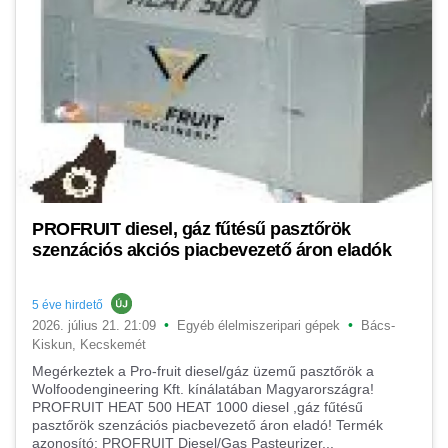
PROFRUIT diesel, gáz fűtésű pasztőrök
szenzációs akciós piacbevezető áron eladók
5 éve hirdető
•
•
2026. július 21. 21:09
Egyéb élelmiszeripari gépek
Bács-
Kiskun, Kecskemét
Megérkeztek a Pro-fruit diesel/gáz üzemű pasztőrök a
Wolfoodengineering Kft. kínálatában Magyarországra!
PROFRUIT HEAT 500 HEAT 1000 diesel ,gáz fűtésű
pasztőrök szenzációs piacbevezető áron eladó! Termék
azonosító: PROFRUIT Diesel/Gas Pasteurizer...