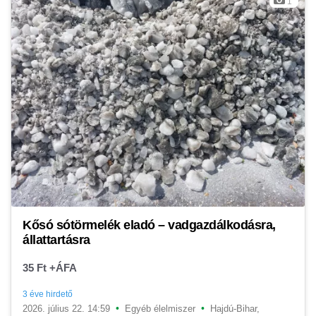
1
Kősó sótörmelék eladó – vadgazdálkodásra,
állattartásra
35 Ft +ÁFA
3 éve hirdető
•
•
2026. július 22. 14:59
Egyéb élelmiszer
Hajdú-Bihar,