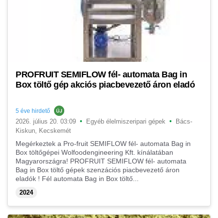
PROFRUIT SEMIFLOW fél- automata Bag in
Box töltő gép akciós piacbevezető áron eladó
5 éve hirdető
•
•
2026. július 20. 03:09
Egyéb élelmiszeripari gépek
Bács-
Kiskun, Kecskemét
Megérkeztek a Pro-fruit SEMIFLOW fél- automata Bag in
Box töltőgépei Wolfoodengineering Kft. kínálatában
Magyarországra! PROFRUIT SEMIFLOW fél- automata
Bag in Box töltő gépek szenzációs piacbevezető áron
eladók ! Fél automata Bag in Box töltő...
2024