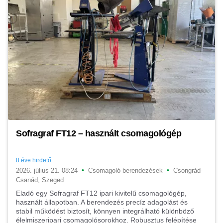
Sofragraf FT12 – használt csomagológép
8 éve hirdető
•
•
2026. július 21. 08:24
Csomagoló berendezések
Csongrád-
Csanád, Szeged
Eladó egy Sofragraf FT12 ipari kivitelű csomagológép,
használt állapotban. A berendezés precíz adagolást és
stabil működést biztosít, könnyen integrálható különböző
élelmiszeripari csomagolósorokhoz. Robusztus felépítése