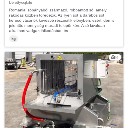
Berettyóújfalu
Romániai sóbányából származó, robbantott só, amely
rakodás közben töredezik. Az ilyen sót a darabos sót
kereső vásárlók kevésbé részesítik előnyben, ezért idén is
jelentős mennyiség maradt telepünkön. A só kiválóan
alkalmas vadgazdálkodásban és...
kg
6