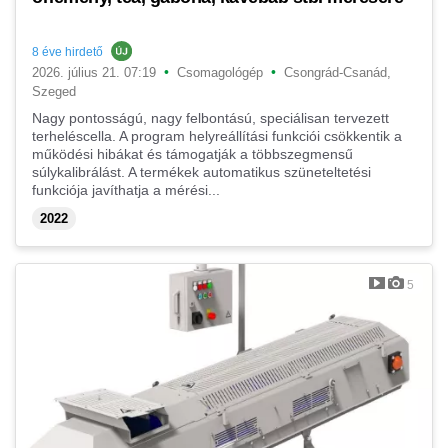
8 éve hirdető
•
•
2026. július 21. 07:19
Csomagológép
Csongrád-Csanád,
Szeged
Nagy pontosságú, nagy felbontású, speciálisan tervezett
terheléscella. A program helyreállítási funkciói csökkentik a
működési hibákat és támogatják a többszegmensű
súlykalibrálást. A termékek automatikus szüneteltetési
funkciója javíthatja a mérési...
2022
5