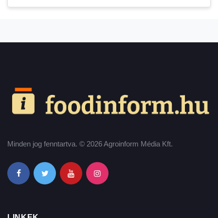
Minden jog fenntartva. © 2026 Agroinform Média Kft.
LINKEK