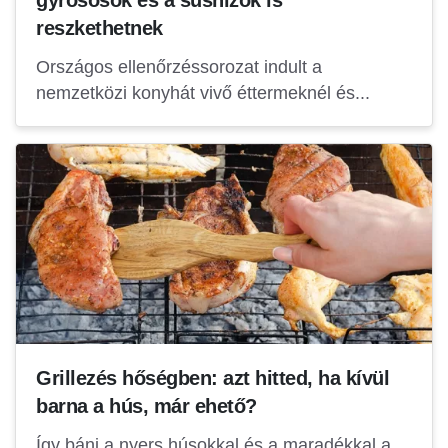
gyrososok és a sushizók is
reszkethetnek
Országos ellenőrzéssorozat indult a
nemzetközi konyhát vivő éttermeknél és...
Grillezés hőségben: azt hitted, ha kívül
barna a hús, már ehető?
Így bánj a nyers húsokkal és a maradékkal a