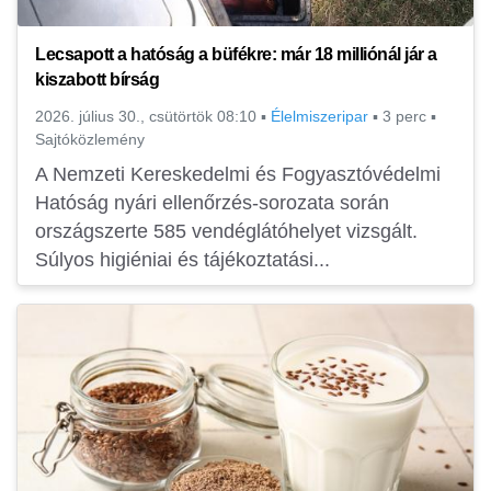
Lecsapott a hatóság a büfékre: már 18 milliónál jár a
kiszabott bírság
2026. július 30., csütörtök 08:10
▪
Élelmiszeripar
▪
3 perc
▪
Sajtóközlemény
A Nemzeti Kereskedelmi és Fogyasztóvédelmi
Hatóság nyári ellenőrzés-sorozata során
országszerte 585 vendéglátóhelyet vizsgált.
Súlyos higiéniai és tájékoztatási...