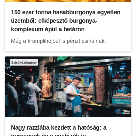
150 ezer tonna hasábburgonya egyetlen
üzemből: elképesztő burgonya-
komplexum épül a határon
Még a krumplihéjból is pénzt csinálnak.
Sajtóközlemény
Nagy razziába kezdett a hatóság: a