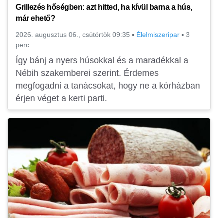
Grillezés hőségben: azt hitted, ha kívül barna a hús,
már ehető?
2026. augusztus 06., csütörtök 09:35
▪
Élelmiszeripar
▪
3
perc
Így bánj a nyers húsokkal és a maradékkal a
Nébih szakemberei szerint. Érdemes
megfogadni a tanácsokat, hogy ne a kórházban
érjen véget a kerti parti.