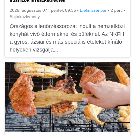
sushizók is reszkethetnek
2026. augusztus 07., péntek 09:36
▪
Élelmiszeripar
▪
2 perc
▪
Sajtóközlemény
Országos ellenőrzéssorozat indult a nemzetközi
konyhát vivő éttermeknél és büféknél. Az NKFH
a gyros, ázsiai és más speciális ételeket kínáló
helyeken vizsgálja...