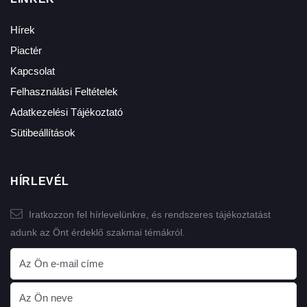
Hírek
Piactér
Kapcsolat
Felhasználási Feltételek
Adatkezelési Tájékoztató
Sütibeállítások
HÍRLEVÉL
Iratkozzon fel hírlevelünkre, és rendszeres tájékoztatást
adunk az Önt érdeklő szakmai témákról.