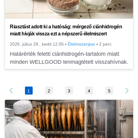
Riasztást adott ki a hatóság: mérgező ciánhidrogén
miatt hívják vissza ezt a népszerű élelmiszert
2026. július 28., kedd 12:05
▪
Élelmiszeripar
▪
2 perc
Határérték feletti ciánhidrogén-tartalom miatt
minden WELLGOOD lenmagtételt visszahívnak.
1
2
3
4
5