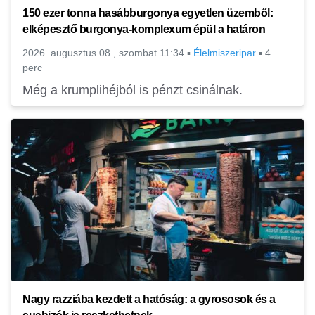
150 ezer tonna hasábburgonya egyetlen üzemből:
elképesztő burgonya-komplexum épül a határon
2026. augusztus 08., szombat 11:34
▪
Élelmiszeripar
▪
4
perc
Még a krumplihéjból is pénzt csinálnak.
Nagy razziába kezdett a hatóság: a gyrososok és a