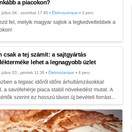
inkább a piacokon?
 július 04., szombat 17:45
▪
Élelmiszeripar
▪
3 perc
zd fel, melyik magyar sajtok a legkedveltebbek a
okon!
 csak a tej számít: a sajtgyártás
lékterméke lehet a legnagyobb üzlet
 július 03., péntek 11:36
▪
Élelmiszeripar
▪
4 perc
zben a tejpiac időről időre árhullámzásokkal
, a savófehérje piaca stabil növekedést mutat. A
értők szerint ez hosszú távon új bevételi forrást...