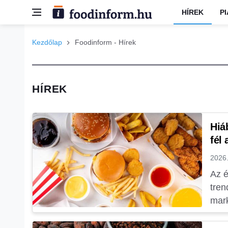
HÍREK
P
Kezdőlap
Foodinform - Hírek
HÍREK
Hiá
fél
2026.
Az é
tren
mark