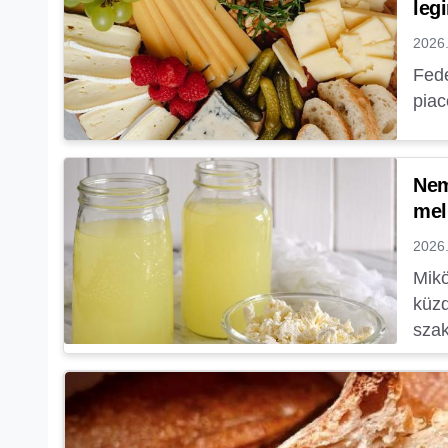
leg
2026.
Fede
piac
Nem
mel
2026.
Mikö
küzd
szak