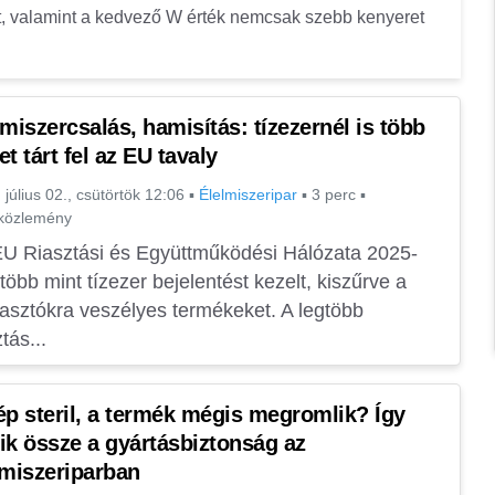
nt, valamint a kedvező W érték nemcsak szebb kenyeret
lmiszercsalás, hamisítás: tízezernél is több
t tárt fel az EU tavaly
 július 02., csütörtök 12:06
▪
Élelmiszeripar
▪
3 perc
▪
óközlemény
U Riasztási és Együttműködési Hálózata 2025-
több mint tízezer bejelentést kezelt, kiszűrve a
asztókra veszélyes termékeket. A legtöbb
ztás...
ép steril, a termék mégis megromlik? Így
ik össze a gyártásbiztonság az
lmiszeriparban