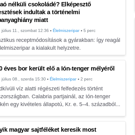
aó nélküli csokoládé? Elképesztő
lesztések indultak a történelmi
panyaghiány miatt
 július 11., szombat 12:36
▪
Élelmiszeripar
▪
5 perc
ztikus receptmódosítások a gyárakban: így reagál
lelmiszeripar a kialakult helyzetre.
0 éves bor került elő a Ión-tenger mélyéről
 július 08., szerda 15:30
▪
Élelmiszeripar
▪
2 perc
kívüli víz alatti régészeti felfedezés történt
zországban. Calabria partjainál, az Ión-tenger
kén egy kivételes állapotú, Kr. e. 5–4. századból...
yik magyar sajtféléket keresik most