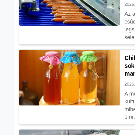
2026.
Az a
csúc
legs
sele
Chi
sok
man
2026.
A mé
kult
mibe
újra.