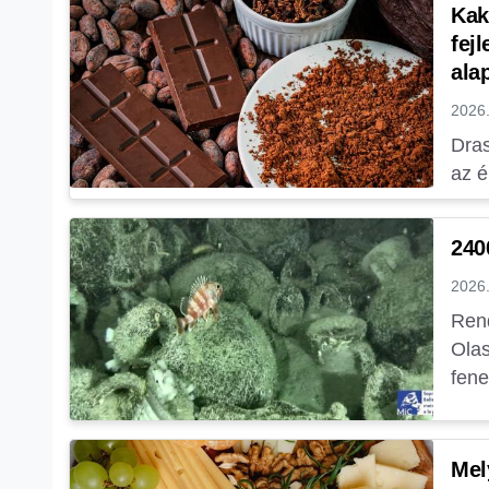
Kak
fej
ala
2026.
Dras
az é
240
2026.
Rend
Olas
fene
Mel