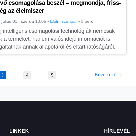
övő csomagolása beszél – megmondja, friss-
ég az élelmiszer
 július 01., szerda 10:06
▪
Élelmiszeripar
▪
3 perc
j intelligens csomagolási technológiák nemcsak
k a terméket, hanem valós idejű információt is
gáltatnak annak állapotáról és eltarthatóságáról.
Következő
3
4
5
LINKEK
HÍRLEVÉL