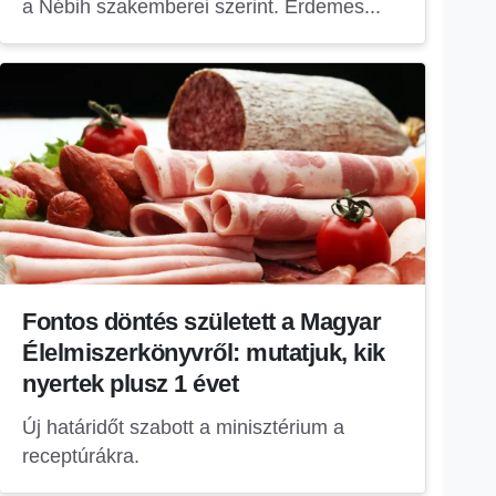
a Nébih szakemberei szerint. Érdemes...
Fontos döntés született a Magyar
Élelmiszerkönyvről: mutatjuk, kik
nyertek plusz 1 évet
Új határidőt szabott a minisztérium a
receptúrákra.