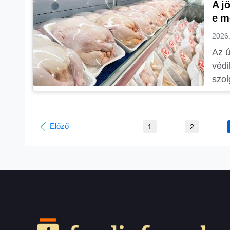
A j
e m
2026.
Az ú
védi
szol
Előző
1
2