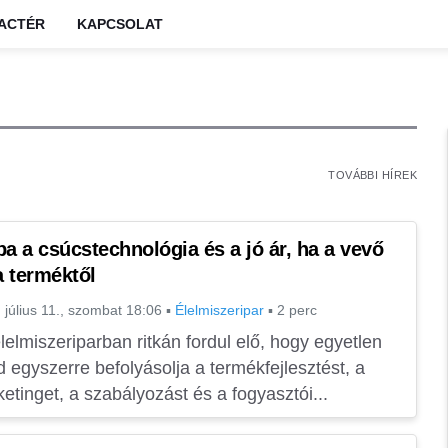
IACTÉR
KAPCSOLAT
TOVÁBBI HÍREK
ba a csúcstechnológia és a jó ár, ha a vevő
 a terméktől
 július 11., szombat 18:06
▪
Élelmiszeripar
▪
2 perc
lelmiszeriparban ritkán fordul elő, hogy egyetlen
d egyszerre befolyásolja a termékfejlesztést, a
etinget, a szabályozást és a fogyasztói...