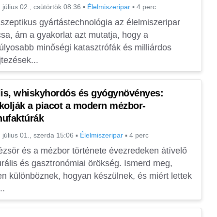
 július 02., csütörtök 08:36
▪
Élelmiszeripar
▪
4 perc
szeptikus gyártástechnológia az élelmiszeripar
sa, ám a gyakorlat azt mutatja, hogy a
úlyosabb minőségi katasztrófák és milliárdos
jtezések...
lis, whiskyhordós és gyógynövényes:
kolják a piacot a modern mézbor-
ufaktúrák
 július 01., szerda 15:06
▪
Élelmiszeripar
▪
4 perc
zsör és a mézbor története évezredeken átívelő
urális és gasztronómiai örökség. Ismerd meg,
n különböznek, hogyan készülnek, és miért lettek
..