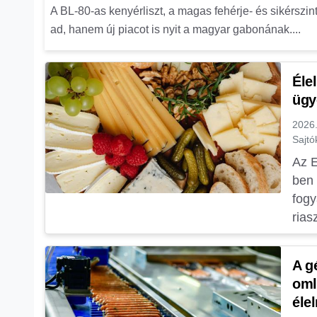
A BL-80-as kenyérliszt, a magas fehérje- és sikérszi
ad, hanem új piacot is nyit a magyar gabonának....
Éle
ügye
2026.
Sajt
Az E
ben 
fogy
rias
A g
oml
éle