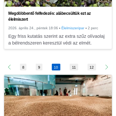
Megdöbbentő felfedezés: alábecsültük ezt az
élelmiszert
2026. április 24., péntek 18:06
▪
Élelmiszeripar
▪
2 perc
Egy friss kutatás szerint az extra szűz olívaolaj
a bélrendszeren keresztül védi az elmét.
8
9
10
11
12