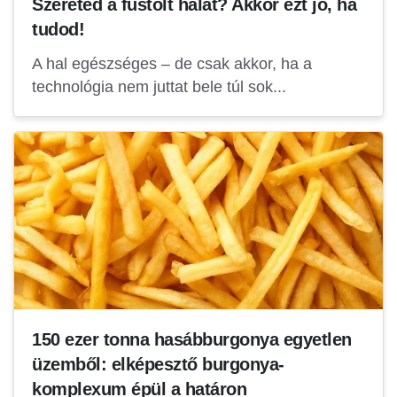
Szereted a füstölt halat? Akkor ezt jó, ha
tudod!
A hal egészséges – de csak akkor, ha a
technológia nem juttat bele túl sok...
150 ezer tonna hasábburgonya egyetlen
üzemből: elképesztő burgonya-
komplexum épül a határon