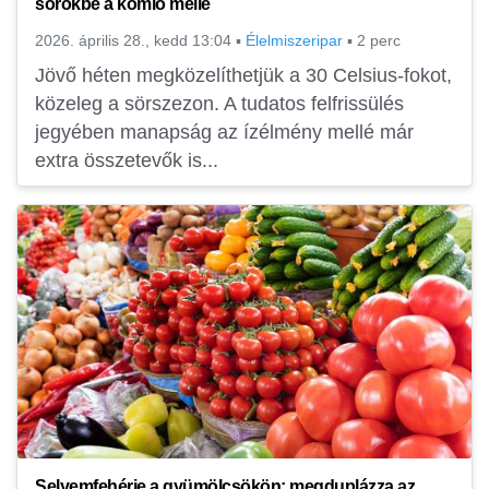
sörökbe a komló mellé
2026. április 28., kedd 13:04
▪
Élelmiszeripar
▪
2 perc
Jövő héten megközelíthetjük a 30 Celsius-fokot,
közeleg a sörszezon. A tudatos felfrissülés
jegyében manapság az ízélmény mellé már
extra összetevők is...
Selyemfehérje a gyümölcsökön: megduplázza az