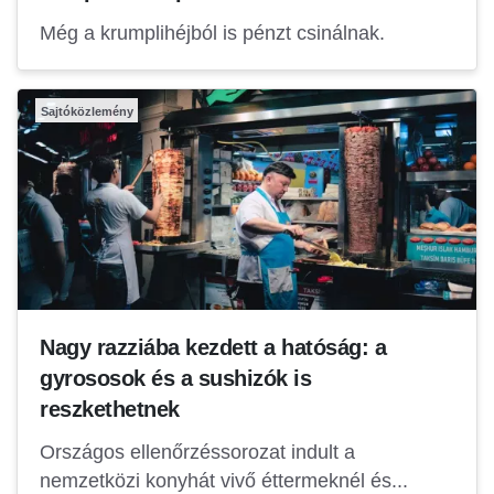
Még a krumplihéjból is pénzt csinálnak.
Sajtóközlemény
Nagy razziába kezdett a hatóság: a
gyrososok és a sushizók is
reszkethetnek
Országos ellenőrzéssorozat indult a
nemzetközi konyhát vivő éttermeknél és...