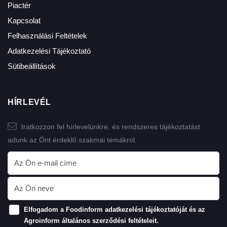
Piactér
Kapcsolat
Felhasználási Feltételek
Adatkezelési Tájékoztató
Sütibeállítások
HÍRLEVÉL
Iratkozzon fel hírlevelünkre, és rendszeres tájékoztatást
adunk az Önt érdeklő szakmai témákról.
Elfogadom a Foodinform
adatkezelési tájékoztatóját
és az
Agroinform
általános szerződési feltételeit
.