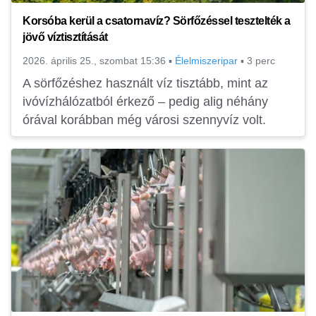
Korsóba kerül a csatornavíz? Sörfőzéssel tesztelték a
jövő víztisztítását
2026. április 25., szombat 15:36
▪
Élelmiszeripar
▪
3 perc
A sörfőzéshez használt víz tisztább, mint az
ivóvízhálózatból érkező – pedig alig néhány
órával korábban még városi szennyvíz volt.